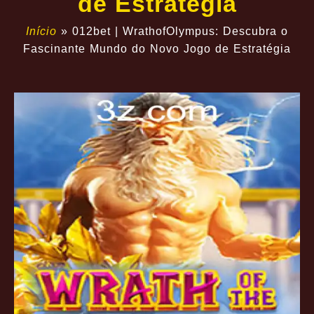
de Estratégia
Início
»
012bet | WrathofOlympus: Descubra o
Fascinante Mundo do Novo Jogo de Estratégia