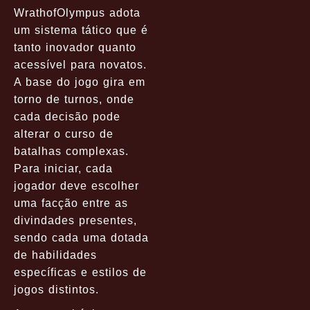
WrathofOlympus adota
um sistema tático que é
tanto inovador quanto
acessível para novatos.
A base do jogo gira em
torno de turnos, onde
cada decisão pode
alterar o curso de
batalhas complexas.
Para iniciar, cada
jogador deve escolher
uma facção entre as
divindades presentes,
sendo cada uma dotada
de habilidades
específicas e estilos de
jogos distintos.