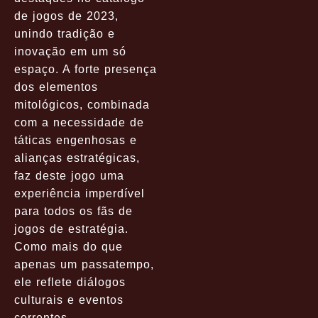
de jogos de 2023,
unindo tradição e
inovação em um só
espaço. A forte presença
dos elementos
mitológicos, combinada
com a necessidade de
táticas engenhosas e
alianças estratégicas,
faz deste jogo uma
experiência imperdível
para todos os fãs de
jogos de estratégia.
Como mais do que
apenas um passatempo,
ele reflete diálogos
culturais e eventos
correntes,