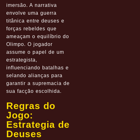
imersão. A narrativa
envolve uma guerra
titânica entre deuses e
forças rebeldes que
ameaçam o equilíbrio do
Olimpo. O jogador
assume o papel de um
estrategista,
influenciando batalhas e
selando alianças para
garantir a supremacia de
sua facção escolhida.
Regras do
Jogo:
Estrategia de
Deuses