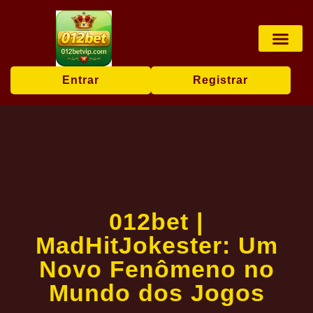
Caça níqueis online
política Pr
Manchetes de H
Entrar
Registrar
012bet |
MadHitJokester: Um
Novo Fenômeno no
Mundo dos Jogos