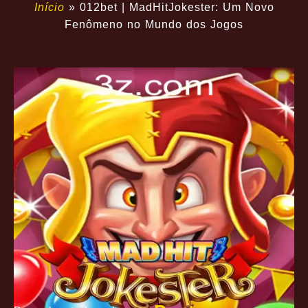
Início
»
012bet | MadHitJokester: Um Novo
Fenômeno no Mundo dos Jogos