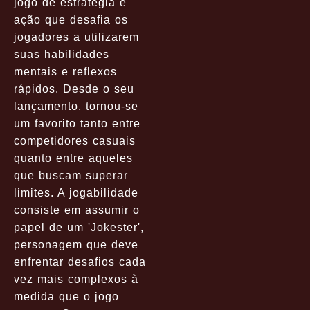
jogo de estratégia e
ação que desafia os
jogadores a utilizarem
suas habilidades
mentais e reflexos
rápidos. Desde o seu
lançamento, tornou-se
um favorito tanto entre
competidores casuais
quanto entre aqueles
que buscam superar
limites. A jogabilidade
consiste em assumir o
papel de um 'Jokester',
personagem que deve
enfrentar desafios cada
vez mais complexos à
medida que o jogo