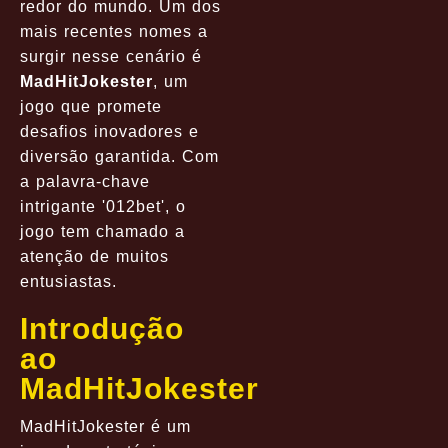
redor do mundo. Um dos
mais recentes nomes a
surgir nesse cenário é
MadHitJokester
, um
jogo que promete
desafios inovadores e
diversão garantida. Com
a palavra-chave
intrigante '012bet', o
jogo tem chamado a
atenção de muitos
entusiastas.
Introdução
ao
MadHitJokester
MadHitJokester é um