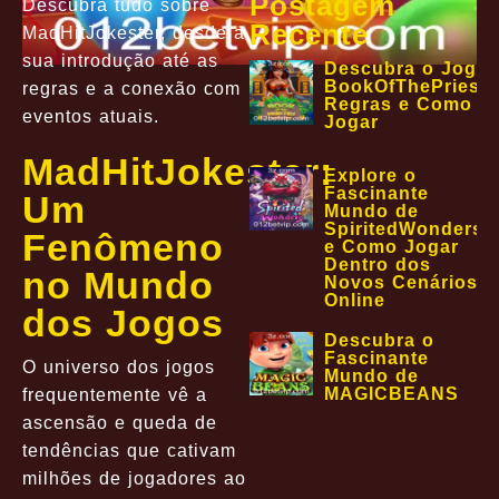
Postagem
Descubra tudo sobre
Recente
MadHitJokester, desde a
sua introdução até as
Descubra o Jogo
BookOfThePrieste
regras e a conexão com
Regras e Como
eventos atuais.
Jogar
MadHitJokester:
Explore o
Fascinante
Um
Mundo de
SpiritedWonders
Fenômeno
e Como Jogar
Dentro dos
no Mundo
Novos Cenários
Online
dos Jogos
Descubra o
Fascinante
O universo dos jogos
Mundo de
MAGICBEANS
frequentemente vê a
ascensão e queda de
tendências que cativam
milhões de jogadores ao