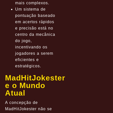
mais complexos.
Um sistema de
pontuação baseado
em acertos rápidos
e precisão está no
centro da mecânica
do jogo,
incentivando os
jogadores a serem
eficientes e
estratégicos.
MadHitJokester
e o Mundo
Atual
A concepção de
MadHitJokester não se