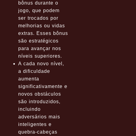
bônus durante o
jogo, que podem
ser trocados por
melhorias ou vidas
extras. Esses bônus
são estratégicos
para avançar nos
níveis superiores.
A cada novo nível,
a dificuldade
aumenta
significativamente e
novos obstáculos
são introduzidos,
incluindo
adversários mais
inteligentes e
quebra-cabeças