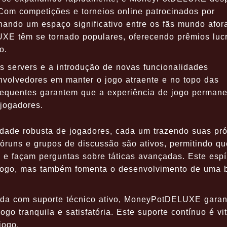
Com competições e torneios online patrocinados por
hando um espaço significativo entre os fãs mundo afor
E têm se tornado populares, oferecendo prêmios lucr
o.
s servers e a introdução de novas funcionalidades
olvedores em manter o jogo atraente e no topo das
frequentes garantem que a experiência de jogo perman
 jogadores.
e robusta de jogadores, cada um trazendo suas pró
óruns e grupos de discussão são ativos, permitindo qu
 e façam perguntas sobre táticas avançadas. Este espír
 jogo, mas também fomenta o desenvolvimento de uma 
nada com suporte técnico ativo, MoneyPotDELUXE gara
o tranquila e satisfatória. Este suporte contínuo é vit
jogo.