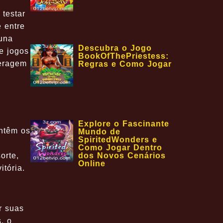
testar
 entre
tuna
Descubra o Jogo
e jogos
BookOfThePriestess:
eragem
Regras e Como Jogar
Explore o Fascinante
antêm os
Mundo de
SpiritedWonders e
Como Jogar Dentro
dos Novos Cenários
orte,
Online
tória.
r suas
, o