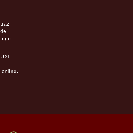
traz
 de
jogo,
ELUXE
 online.