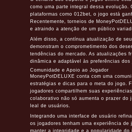
como uma parte integral dessa evolução. 
plataformas como 012bet, o jogo está gan
Recentemente, torneios de MoneyPotDELUX
e atraindo a atenção de um público variad
Além disso, a contínua atualização de seu
demonstram o comprometimento dos desenv
tendências do mercado. As atualizações 
dinâmica e adaptável às preferências dos
Comunidade e Apoio ao Jogador
MoneyPotDELUXE conta com uma comunidad
estratégias e dicas para o
meta
do jogo. F
jogadores compartilhem suas experiências
colaborativo não só aumenta o prazer do
leal de usuários.
Integrando uma interface de usuário refi
os jogadores tenham uma experiência de jog
manter a integridade e a popularidade do 