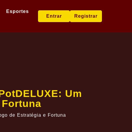
Esportes
Entrar
Registrar
eyPotDELUXE: Um
 Fortuna
go de Estratégia e Fortuna