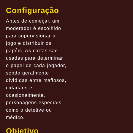
Configuração
Antes de começar, um
moderador é escolhido
para supervisionar o
jogo e distribuir os
papéis. As cartas são
usadas para determinar
o papel de cada jogador,
sendo geralmente
divididas entre mafiosos,
cidadãos e,
ocasionalmente,
personagens especiais
como o detetive ou
médico.
Objetivo