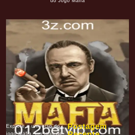
do Jogo Mafia
Postagem
Explore o universo do
Recente
jogo Mafia, um jogo de