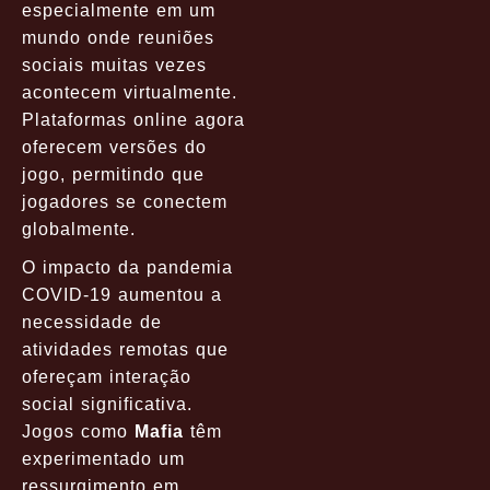
especialmente em um
mundo onde reuniões
sociais muitas vezes
acontecem virtualmente.
Plataformas online agora
oferecem versões do
jogo, permitindo que
jogadores se conectem
globalmente.
O impacto da pandemia
COVID-19 aumentou a
necessidade de
atividades remotas que
ofereçam interação
social significativa.
Jogos como
Mafia
têm
experimentado um
ressurgimento em