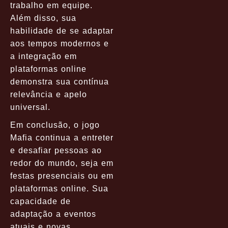
trabalho em equipe.
Além disso, sua
habilidade de se adaptar
aos tempos modernos e
a integração em
plataformas online
demonstra sua contínua
relevância e apelo
universal.
Em conclusão, o jogo
Mafia continua a entreter
e desafiar pessoas ao
redor do mundo, seja em
festas presenciais ou em
plataformas online. Sua
capacidade de
adaptação a eventos
atuais e novas