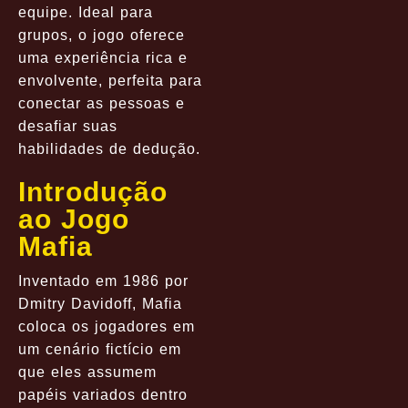
equipe. Ideal para
grupos, o jogo oferece
uma experiência rica e
envolvente, perfeita para
conectar as pessoas e
desafiar suas
habilidades de dedução.
Introdução
ao Jogo
Mafia
Inventado em 1986 por
Dmitry Davidoff, Mafia
coloca os jogadores em
um cenário fictício em
que eles assumem
papéis variados dentro