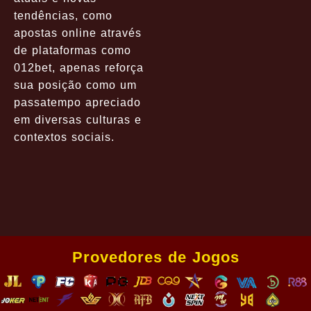
tendências, como
apostas online através
de plataformas como
012bet, apenas reforça
sua posição como um
passatempo apreciado
em diversas culturas e
contextos sociais.
Provedores de Jogos