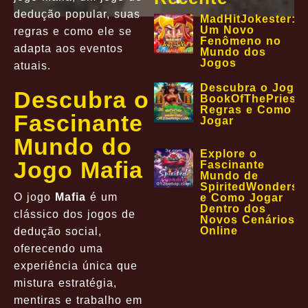
dedução popular, suas
MadHitJokester:
Um Novo
regras e como ele se
Fenômeno no
adapta aos eventos
Mundo dos
Jogos
atuais.
Descubra o Jogo
Descubra o
BookOfThePrieste
Regras e Como
Fascinante
Jogar
Mundo do
Explore o
Jogo Mafia
Fascinante
Mundo de
SpiritedWonders
O jogo
Mafia
é um
e Como Jogar
Dentro dos
clássico dos jogos de
Novos Cenários
Online
dedução social,
oferecendo uma
experiência única que
mistura estratégia,
mentiras e trabalho em