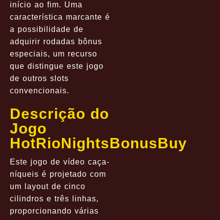
início ao fim. Uma
característica marcante é
a possibilidade de
adquirir rodadas bônus
especiais, um recurso
que distingue este jogo
de outros slots
convencionais.
Descrição do
Jogo
HotRioNightsBonusBuy
Este jogo de vídeo caça-
níqueis é projetado com
um layout de cinco
cilindros e três linhas,
proporcionando várias