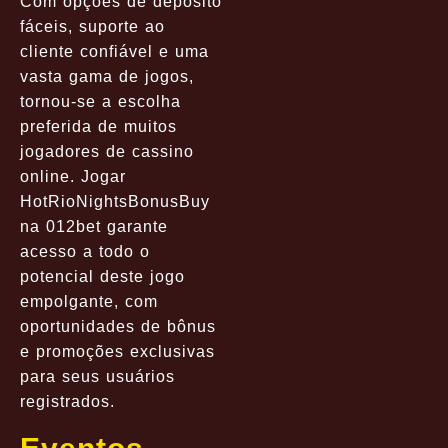
Com opções de depósito
fáceis, suporte ao
cliente confiável e uma
vasta gama de jogos,
tornou-se a escolha
preferida de muitos
jogadores de cassino
online. Jogar
HotRioNightsBonusBuy
na 012bet garante
acesso a todo o
potencial deste jogo
empolgante, com
oportunidades de bônus
e promoções exclusivas
para seus usuários
registrados.