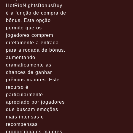
HotRioNightsBonusBuy
é a função de compra de
bônus. Esta opção
permite que os
jogadores comprem
diretamente a entrada
para a rodada de bônus,
aumentando
dramaticamente as
chances de ganhar
prêmios maiores. Este
recurso é
particularmente
apreciado por jogadores
que buscam emoções
mais intensas e
recompensas
proporcionales maiores.