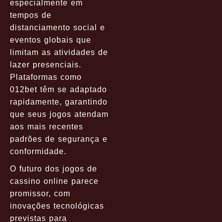
especialmente em
tempos de
distanciamento social e
eventos globais que
limitam as atividades de
lazer presenciais.
Plataformas como
012bet têm se adaptado
rapidamente, garantindo
que seus jogos atendam
aos mais recentes
padrões de segurança e
conformidade.
O futuro dos jogos de
cassino online parece
promissor, com
inovações tecnológicas
previstas para