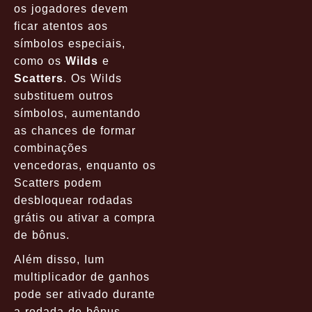
os jogadores devem
ficar atentos aos
símbolos especiais,
como os
Wilds
e
Scatters
. Os Wilds
substituem outros
símbolos, aumentando
as chances de formar
combinações
vencedoras, enquanto os
Scatters podem
desbloquear rodadas
grátis ou ativar a compra
de bônus.
Além disso, Ium
multiplicador de ganhos
pode ser ativado durante
a rodada de bônus,