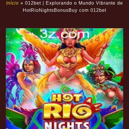
Início
»
012bet | Explorando o Mundo Vibrante de
HotRioNightsBonusBuy com 012bet