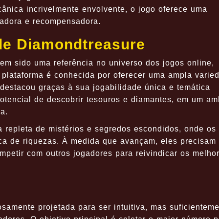
cânica incrivelmente envolvente, o jogo oferece uma
iadora e recompensadora.
de Diamondtreasure
m sido uma referência no universo dos jogos online,
a plataforma é conhecida por oferecer uma ampla varie
destacou graças à sua jogabilidade única e temática
potencial de descobrir tesouros e diamantes, em um am
a.
 repleta de mistérios e segredos escondidos, onde os
ca de riquezas. À medida que avançam, eles precisam
mpetir com outros jogadores para reivindicar os melho
amente projetada para ser intuitiva, mas suficientem