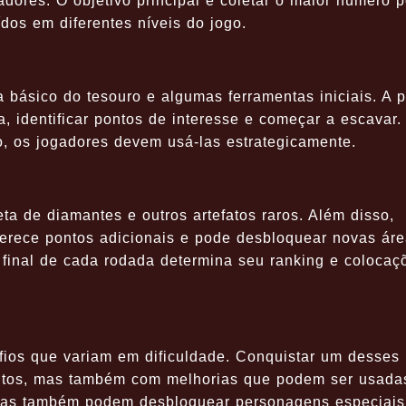
dores. O objetivo principal é coletar o maior número p
ídos em diferentes níveis do jogo.
 básico do tesouro e algumas ferramentas iniciais. A p
, identificar pontos de interesse e começar a escavar.
to, os jogadores devem usá-las estrategicamente.
a de diamantes e outros artefatos raros. Além disso,
ferece pontos adicionais e pode desbloquear novas ár
 final de cada rodada determina seu ranking e coloca
fios que variam em dificuldade. Conquistar um desses
tos, mas também com melhorias que podem ser usada
adas também podem desbloquear personagens especiais