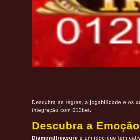
Descubra as regras, a jogabilidade e os 
integração com 012bet.
Descubra a Emoção
Diamondtreasure
é um jogo que tem cati