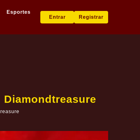
Esportes
Entrar
Registrar
e Diamondtreasure
reasure