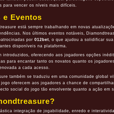
 para vencer os níveis mais difíceis.
s e Eventos
reasure está sempre trabalhando em novas atualizaçõ
tendências. Nos últimos eventos notáveis, Diamondtrea
patrocinadas por
012bet
, o que ajudou a solidificar sua
ntes disponíveis na plataforma.
introduzidos, oferecendo aos jogadores opções inédi
das para encantar tanto os novatos quanto os jogadore
renovada a cada acesso.
sure também se traduziu em uma comunidade global vi
jogo oferecem aos jogadores a chance de compartilhar
pecto social do jogo tão envolvente quanto a ação em s
mondtreasure?
ástica integração de jogabilidade, enredo e interativi