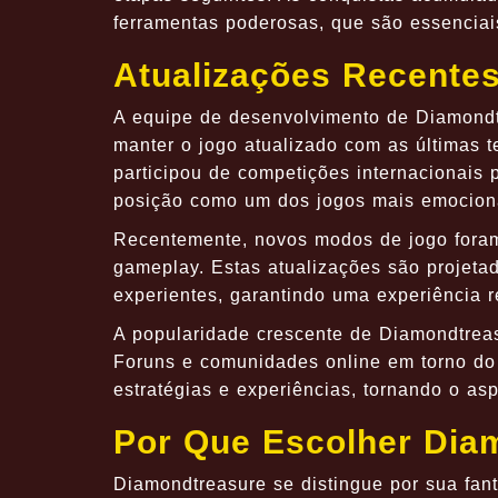
ferramentas poderosas, que são essenciais
Atualizações Recente
A equipe de desenvolvimento de Diamondt
manter o jogo atualizado com as últimas 
participou de competições internacionais 
posição como um dos jogos mais emociona
Recentemente, novos modos de jogo foram 
gameplay. Estas atualizações são projeta
experientes, garantindo uma experiência 
A popularidade crescente de Diamondtrea
Foruns e comunidades online em torno do 
estratégias e experiências, tornando o as
Por Que Escolher Dia
Diamondtreasure se distingue por sua fant