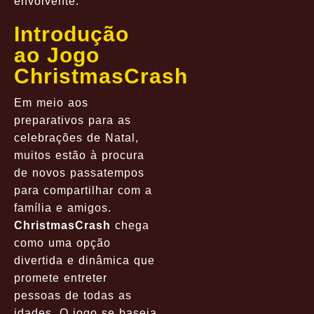
envolvente.
Introdução
ao Jogo
ChristmasCrash
Em meio aos
preparativos para as
celebrações de Natal,
muitos estão à procura
de novos passatempos
para compartilhar com a
família e amigos.
ChristmasCrash
chega
como uma opção
divertida e dinâmica que
promete entreter
pessoas de todas as
idades. O jogo se baseia