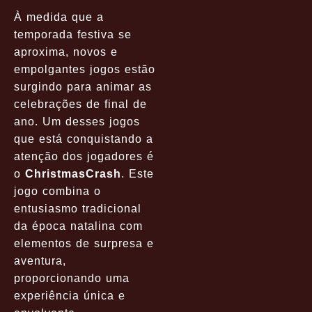
À medida que a
temporada festiva se
aproxima, novos e
empolgantes jogos estão
surgindo para animar as
celebrações de final de
ano. Um desses jogos
que está conquistando a
atenção dos jogadores é
o
ChristmasCrash
. Este
jogo combina o
entusiasmo tradicional
da época natalina com
elementos de surpresa e
aventura,
proporcionando uma
experiência única e