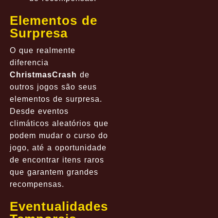
Elementos de
Surpresa
O que realmente
diferencia
ChristmasCrash
de
outros jogos são seus
elementos de surpresa.
Desde eventos
climáticos aleatórios que
podem mudar o curso do
jogo, até a oportunidade
de encontrar itens raros
que garantem grandes
recompensas.
Eventualidades