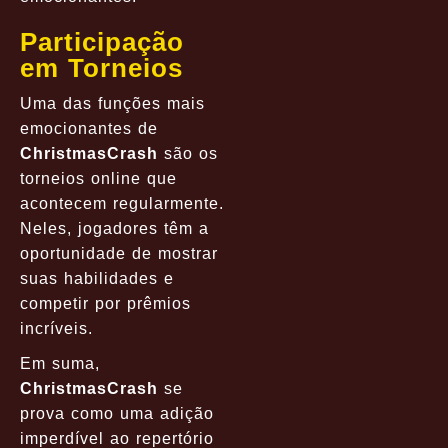
Participação
em Torneios
Uma das funções mais
emocionantes de
ChristmasCrash
são os
torneios online que
acontecem regularmente.
Neles, jogadores têm a
oportunidade de mostrar
suas habilidades e
competir por prêmios
incríveis.
Em suma,
ChristmasCrash
se
prova como uma adição
imperdível ao repertório