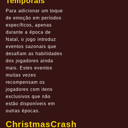
Temporais
Para adicionar um toque
de emoção em períodos
específicos, apenas
durante a época de
Natal, o jogo introduz
eventos sazonais que
desafiam as habilidades
dos jogadores ainda
mais. Estes eventos
muitas vezes
recompensam os
jogadores com itens
exclusivos que não
estão disponíveis em
outras épocas.
ChristmasCrash