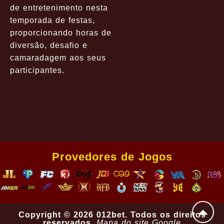
de entretenimento nesta
temporada de festas,
proporcionando horas de
diversão, desafio e
camaradagem aos seus
participantes.
Provedores de Jogos
Copyright © 2026 012bet. Todos os direitos
reservados.
Mapa do site Google