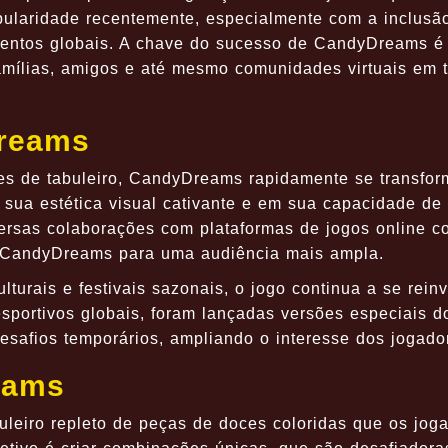
opularidade recentemente, especialmente com a inclusã
entos globais. A chave do sucesso de CandyDreams é
famílias, amigos e até mesmo comunidades virtuais em 
Dreams
es de tabuleiro, CandyDreams rapidamente se transfo
sua estética visual cativante e em sua capacidade de 
ersas colaborações com plataformas de jogos online c
e CandyDreams para uma audiência mais ampla.
urais e festivais sazonais, o jogo continua a se reinv
sportivos globais, foram lançadas versões especiais d
esafios temporários, ampliando o interesse dos jogado
eams
leiro repleto de peças de doces coloridas que os jog