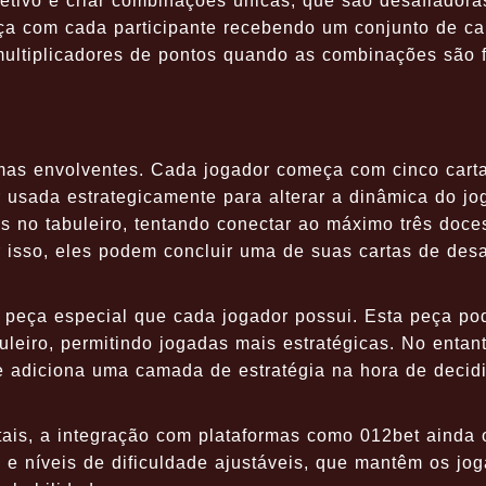
etivo é criar combinações únicas, que são desafiadora
a com cada participante recebendo um conjunto de ca
multiplicadores de pontos quando as combinações são f
as envolventes. Cada jogador começa com cinco cart
 usada estrategicamente para alterar a dinâmica do jo
 no tabuleiro, tentando conectar ao máximo três doce
isso, eles podem concluir uma de suas cartas de desa
 peça especial que cada jogador possui. Esta peça po
uleiro, permitindo jogadas mais estratégicas. No entant
e adiciona uma camada de estratégia na hora de decidi
ais, a integração com plataformas como 012bet ainda 
s e níveis de dificuldade ajustáveis, que mantêm os jo