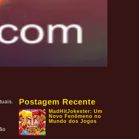
Postagem Recente
uais.
MadHitJokester: Um
Novo Fenômeno no
Mundo dos Jogos
são