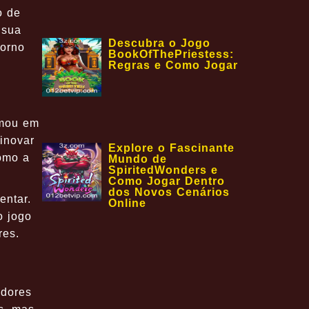
o de
 sua
Descubra o Jogo
torno
BookOfThePriestess:
Regras e Como Jogar
rmou em
inovar
Explore o Fascinante
omo a
Mundo de
SpiritedWonders e
Como Jogar Dentro
dos Novos Cenários
entar.
Online
o jogo
res.
adores