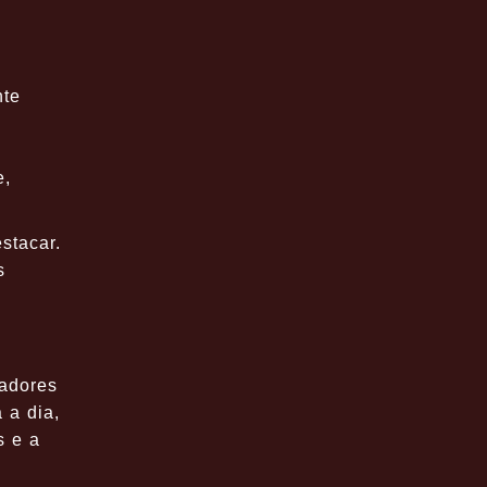
nte
e,
stacar.
s
gadores
 a dia,
s e a