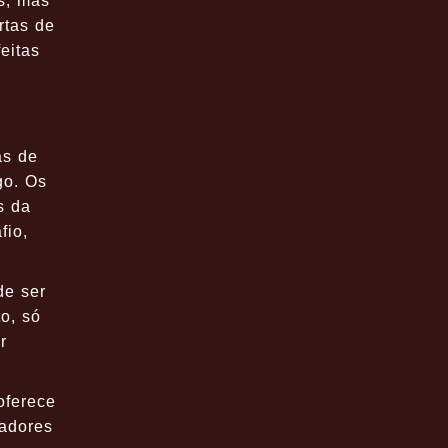
s, mas
rtas de
eitas
as de
go. Os
s da
fio,
de ser
o, só
r
oferece
gadores