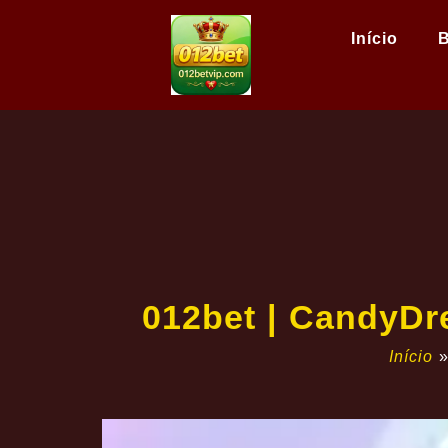
Início
B
012bet | CandyD
Início